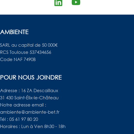
L
Y
i
o
n
u
k
t
AMBIENTE
e
u
d
b
SARL au capital de 50 000€
RCS Toulouse 537434656
i
e
Code NAF 7490B
n
POUR NOUS JOINDRE
Adresse : 16 ZA Descaillaux
31 430 Saint-Élix-le-Château
Notre adresse email :
ambiente@ambiente-bet.fr
Tél : 05 61 97 80 20
Horaires : Lun à Ven 8h30 - 18h