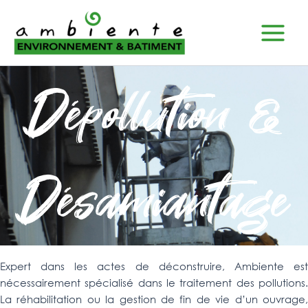
Aller
Main
au
Menu
contenu
Dépollution &
Désamiantage
Expert dans les actes de déconstruire, Ambiente est
nécessairement spécialisé dans le traitement des pollutions.
La réhabilitation ou la gestion de fin de vie d’un ouvrage,