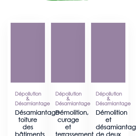
Dépollution
Dépollution
Dépollution
&
&
&
Désamiantage
Désamiantage
Désamiantage
Désamiantage
Démolition,
Démolition
toiture
curage
et
des
et
désamiantag
bâtiments
terrassement
de deux