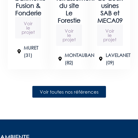
Fusion &
du site
usines
Fonderie
Le
SAB et
Forestie
MECA09
Voir
le
Voir
Voir
projet
le
le
projet
projet
MURET
(31)
MONTAUBAN
LAVELANET
(82)
(09)
Voir toutes nos références
AMBIENTE