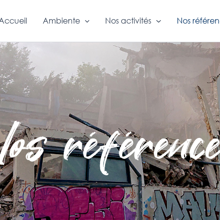
Accueil
Ambiente
Nos activités
Nos référe
os référenc