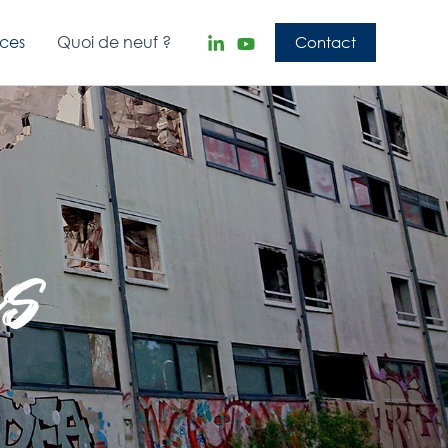
nces
Quoi de neuf ?
Contact
es