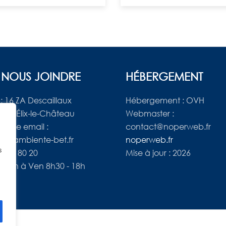
 NOUS JOINDRE
HÉBERGEMENT
: 16 ZA Descaillaux
Hébergement : OVH
aint-Élix-le-Château
Webmaster :
resse email :
contact@noperweb.fr
e@ambiente-bet.fr
noperweb.fr
s
61 97 80 20
Mise à jour : 2026
 : Lun à Ven 8h30 - 18h