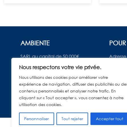
AMBIENTE
POUR
SARL au capital de 50 000€
Adresse 
RCS Toulouse 537434656
31 430 S
Nous respectons votre vie privée.
Code NAF 7490B
Notre ad
Nous utilisons des cookies pour améliorer votre
ambient
expérience de navigation, diffuser des publicités ou de
Tél : 05 
contenus personnalisés et analyser notre trafic. En
Horaires
cliquant sur « Tout accepter », vous consentez à notre
utilisation des cookies.
Personnaliser
Tout rejeter
Accepter tout