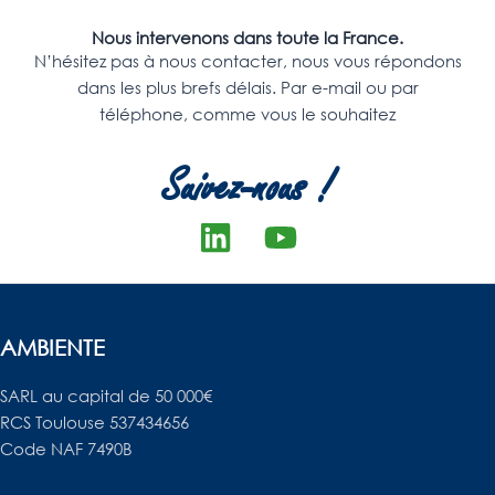
Nous intervenons dans toute la France.
N’hésitez pas à nous contacter, nous vous répondons
dans les plus brefs délais. Par e-mail ou par
téléphone, comme vous le souhaitez
Suivez-nous !
L
Y
i
o
n
u
k
t
AMBIENTE
e
u
d
b
SARL au capital de 50 000€
RCS Toulouse 537434656
i
e
Code NAF 7490B
n