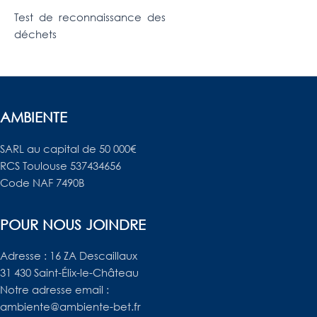
Test de reconnaissance des
déchets
AMBIENTE
SARL au capital de 50 000€
RCS Toulouse 537434656
Code NAF 7490B
POUR NOUS JOINDRE
Adresse : 16 ZA Descaillaux
31 430 Saint-Élix-le-Château
Notre adresse email :
ambiente@ambiente-bet.fr