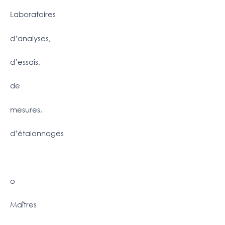
Laboratoires
d’analyses,
d’essais,
de
mesures,
d’étalonnages
o
Maîtres