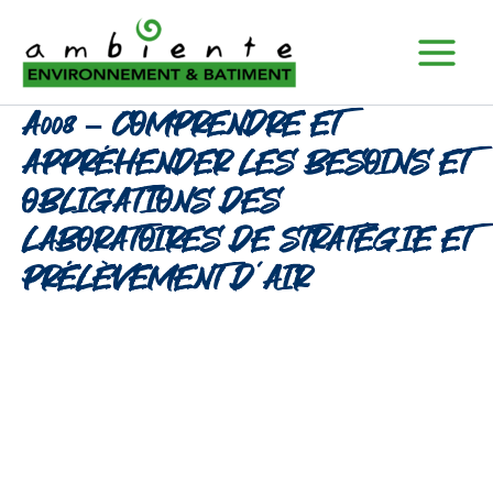
Aller
Main
au
Menu
contenu
A008 – COMPRENDRE ET
APPRÉHENDER LES BESOINS ET
OBLIGATIONS DES
LABORATOIRES DE STRATÉGIE ET
PRÉLÈVEMENT D’AIR