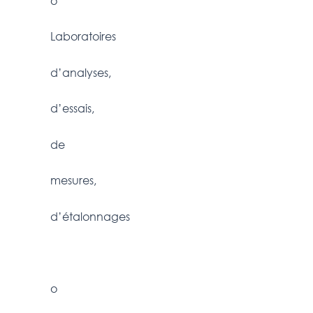
o
Laboratoires
d’analyses,
d’essais,
de
mesures,
d’étalonnages
o