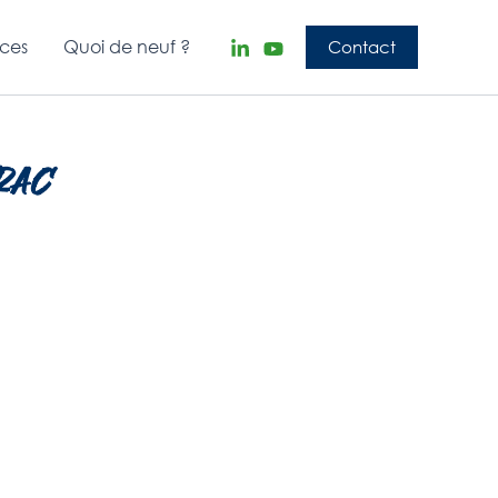
nces
Quoi de neuf ?
Contact
RAC