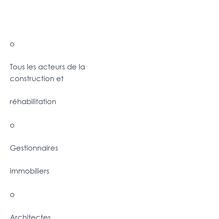
o
Tous les acteurs de la
construction et
réhabilitation
o
Gestionnaires
immobiliers
o
Architectes