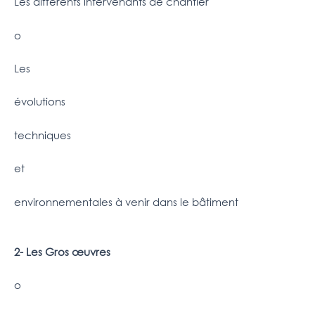
Les différents intervenants de chantier
o
Les
évolutions
techniques
et
environnementales à venir dans le bâtiment
2- Les Gros œuvres
o