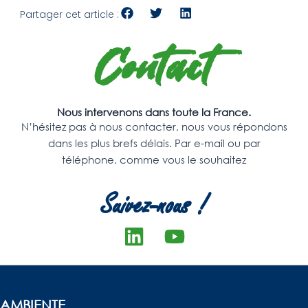
Partager cet article :
Contact
Nous intervenons dans toute la France.
N’hésitez pas à nous contacter, nous vous répondons
dans les plus brefs délais. Par e-mail ou par
téléphone, comme vous le souhaitez
Suivez-nous !
L
Y
i
o
n
u
k
t
AMBIENTE