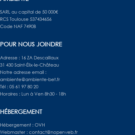
e
u
d
b
SARL au capital de 50 000€
RCS Toulouse 537434656
i
e
Code NAF 7490B
n
POUR NOUS JOINDRE
Adresse : 16 ZA Descaillaux
31 430 Saint-Élix-le-Château
Notre adresse email :
ambiente@ambiente-bet.fr
Tél : 05 61 97 80 20
Horaires : Lun à Ven 8h30 - 18h
HÉBERGEMENT
Hébergement : OVH
Webmaster : contact@noperweb.fr